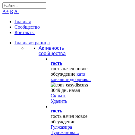
A+
R
A-
Главная
Сообщество
Контакты
Главная
страница
Активность
сообщества
гость
гость начел новое
обсуждение
катя
коваль-подгорная...
3049 дн. назад
Скрыть
Удалить
гость
гость начел новое
обсуждение
Гулжазира
Турежанова...