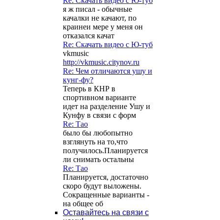
Re: Скачать видео с Ю-туб
я ж писал - обычные
качалки не качают, по
краинеи мере у меня он
отказался качат
Re: Скачать видео с Ю-туб
vkmusic
http://vkmusic.citynov.ru
Re: Чем отличаются ушу и
кунг-фу?
Теперь в КНР в
спортивном варианте
идет на разделение Ушу и
Кунфу в связи с форм
Re: Тао
было бы любопытно
взглянуть на то,что
получилось.Планируется
ли снимать остальны
Re: Тао
Планируется, достаточно
скоро будут выложены.
Сокращенные варианты -
на общее об
Оставайтесь на связи с