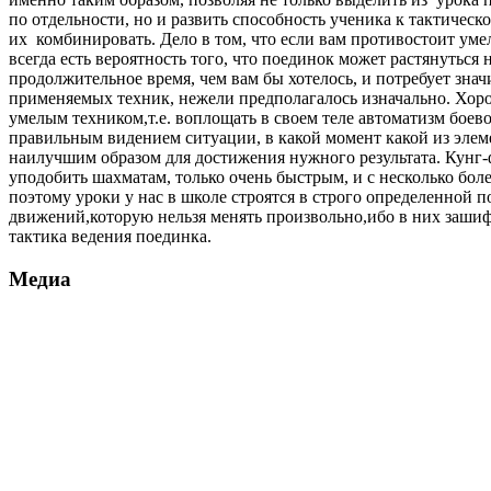
по отдельности, но и развить способность ученика к тактичес
их комбинировать. Дело в том, что если вам противостоит ум
всегда есть вероятность того, что поединок может растянуться 
продолжительное время, чем вам бы хотелось, и потребует зна
применяемых техник, нежели предполагалось изначально. Хор
умелым техником,т.е. воплощать в своем теле автоматизм боево
правильным видением ситуации, в какой момент какой из элем
наилучшим образом для достижения нужного результата. Кунг
уподобить шахматам, только очень быстрым, и с несколько бо
поэтому уроки у нас в школе строятся в строго определенной 
движений,которую нельзя менять произвольно,ибо в них зашифр
тактика ведения поединка.
Медиа