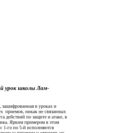
й урок школы Лам-
 зашифрованная в уроках и
ех приемов, никак не связанных
а действий по защите и атаке, в
ика. Ярким примером в этом
с 1-го по 5-й исполняются
прием за приемом и отточить их