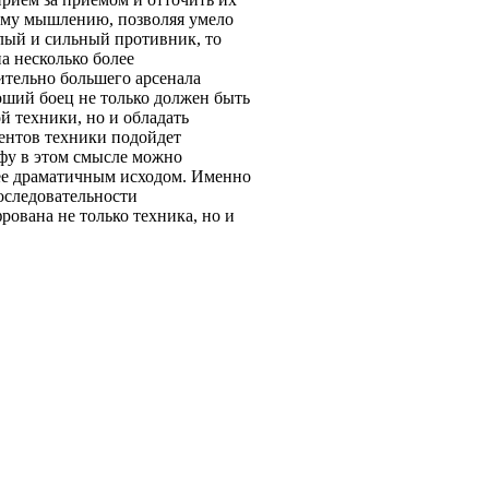
кому мышлению, позволяя умело
елый и сильный противник, то
на несколько более
чительно большего арсенала
оший боец не только должен быть
й техники, но и обладать
ентов техники подойдет
-фу в этом смысле можно
лее драматичным исходом. Именно
последовательности
ована не только техника, но и