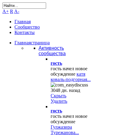
A+
R
A-
Главная
Сообщество
Контакты
Главная
страница
Активность
сообщества
гость
гость начел новое
обсуждение
катя
коваль-подгорная...
3048 дн. назад
Скрыть
Удалить
гость
гость начел новое
обсуждение
Гулжазира
Турежанова...