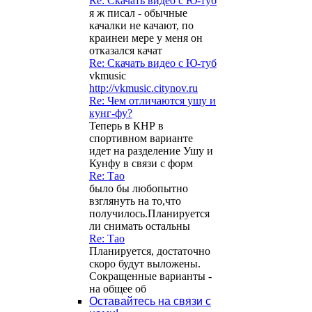
Re: Скачать видео с Ю-туб
я ж писал - обычные
качалки не качают, по
краинеи мере у меня он
отказался качат
Re: Скачать видео с Ю-туб
vkmusic
http://vkmusic.citynov.ru
Re: Чем отличаются ушу и
кунг-фу?
Теперь в КНР в
спортивном варианте
идет на разделение Ушу и
Кунфу в связи с форм
Re: Тао
было бы любопытно
взглянуть на то,что
получилось.Планируется
ли снимать остальны
Re: Тао
Планируется, достаточно
скоро будут выложены.
Сокращенные варианты -
на общее об
Оставайтесь на связи с