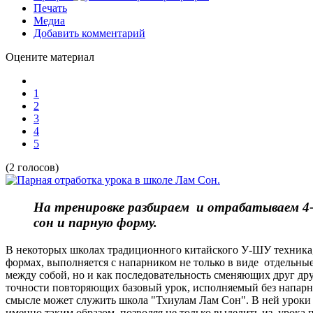
Печать
Медиа
Добавить комментарий
Оцените материал
1
2
3
4
5
(2 голосов)
На тренировке разбираем и отрабатываем 4-
сон и парную форму.
В некоторых школах традиционного китайского У-ШУ техника,
формах, выполняется с напарником не только в виде отдельны
между собой, но и как последовательность сменяющих друг друг
точности повторяющих базовый урок, исполняемый без напарн
смысле может служить школа "Тхиулам Лам Сон". В ней уроки 
именно таким образом, позволяя не только выделить из урока 