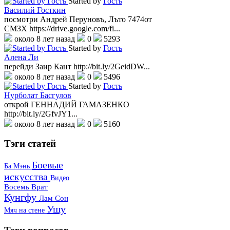
Started by
Гость
Василий Госткин
посмотри Андрей Перуновъ, Лъто 7474от
СМЗХ https://drive.google.com/fi...
около 8 лет назад
0
5293
Started by
Гость
Алена Ли
перейди Заир Кант http://bit.ly/2GeidDW...
около 8 лет назад
0
5496
Started by
Гость
Нурболат Басгулов
открой ГЕННАДИЙ ГАМАЗЕНКО
http://bit.ly/2GfvJY1...
около 8 лет назад
0
5160
Тэги
статей
Боевые
Ба Мэнь
искусства
Видео
Восемь Врат
Кунгфу
Лам Сон
Ушу
Мяч на стене