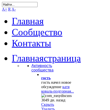
A+
R
A-
Главная
Сообщество
Контакты
Главная
страница
Активность
сообщества
гость
гость начел новое
обсуждение
катя
коваль-подгорная...
3049 дн. назад
Скрыть
Удалить