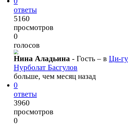
0
ответы
5160
просмотров
0
голосов
Нина Аладьина
- Гость
– в
Ци-г
Нурболат Басгулов
больше, чем месяц назад
0
ответы
3960
просмотров
0