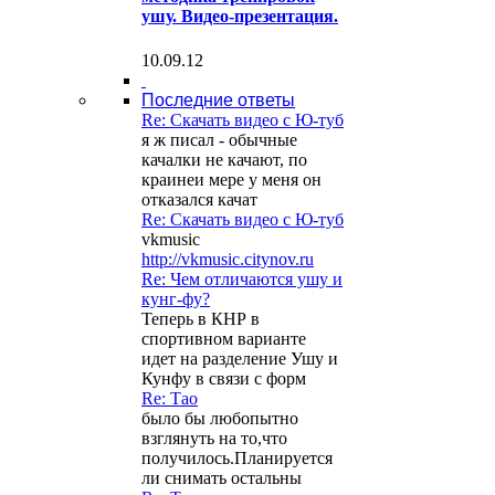
ушу. Видео-презентация.
10.09.12
Последние ответы
Re: Скачать видео с Ю-туб
я ж писал - обычные
качалки не качают, по
краинеи мере у меня он
отказался качат
Re: Скачать видео с Ю-туб
vkmusic
http://vkmusic.citynov.ru
Re: Чем отличаются ушу и
кунг-фу?
Теперь в КНР в
спортивном варианте
идет на разделение Ушу и
Кунфу в связи с форм
Re: Тао
было бы любопытно
взглянуть на то,что
получилось.Планируется
ли снимать остальны