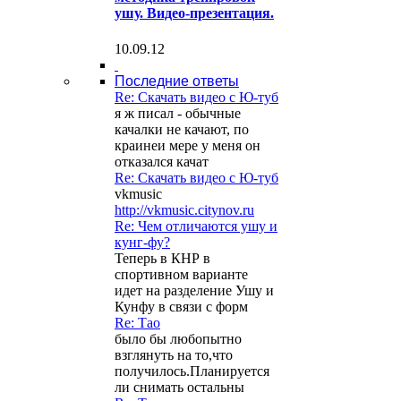
ушу. Видео-презентация.
10.09.12
Последние ответы
Re: Скачать видео с Ю-туб
я ж писал - обычные
качалки не качают, по
краинеи мере у меня он
отказался качат
Re: Скачать видео с Ю-туб
vkmusic
http://vkmusic.citynov.ru
Re: Чем отличаются ушу и
кунг-фу?
Теперь в КНР в
спортивном варианте
идет на разделение Ушу и
Кунфу в связи с форм
Re: Тао
было бы любопытно
взглянуть на то,что
получилось.Планируется
ли снимать остальны