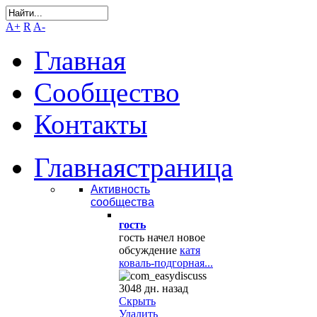
A+
R
A-
Главная
Сообщество
Контакты
Главная
страница
Активность
сообщества
гость
гость начел новое
обсуждение
катя
коваль-подгорная...
3048 дн. назад
Скрыть
Удалить