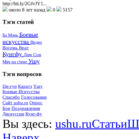
http://bit.ly/2GfvJY1...
около 8 лет назад
0
5157
Тэги
статей
Боевые
Ба Мэнь
искусства
Видео
Восемь Врат
Кунгфу
Лам Сон
Ушу
Мяч на стене
Тэги
вопросов
Ци-гун
Каратэ
Yшу
Боевые Искусства
Спасибо
Голосование
Сайт ushu.ru
Опрос
Бои
Поздравления
Дискуссии
Кунг-фу
Вы здесь:
ushu.ru
Статьи
Ш
Наверх