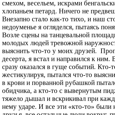
смехом, весельем, искрами бенгальск
хлопаньем петард. Ничего не предв
Внезапно стало как-то тихо, и наш ст
недоуменье я огляделся, пытаясь поня
Возле сцены на танцевальной площад
молодых людей тревожной наружност
выяснить что-то у моих друзей. Прог
десерта, я встал и направился к ним. 
сразу оказался в гуще событий. Кто-т
жестикулируя, пытался что-то выясни
в крови и порванной рубашкой пыталс
обидчика, а кто-то с вывернутым пид
тяжело дышал и вскрикивал при каж
нему ударе. И все эти «кто-то» были 
друзья, все остальные люди вокруг, п