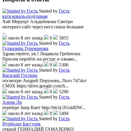
Started by
Гость
катя коваль-подгорная
Хай Меруерт Альдибекова Смотри
интернет-сайт через него сняла большие
...
около 8 лет назад
0
5855
Started by
Гость
Гулжазира Турежанова
Здравствуйте, ув.! Людмила Гребенчук
Просим перейти на ресурс и ознако...
около 8 лет назад
0
5306
Started by
Гость
Василий Госткин
посмотри Андрей Перуновъ, Лъто 7474от
СМЗХ https://drive.google.com/fi...
около 8 лет назад
0
5290
Started by
Гость
Алена Ли
перейди Заир Кант http://bit.ly/2GeidDW...
около 8 лет назад
0
5494
Started by
Гость
Нурболат Басгулов
открой ГЕННАДИЙ ГАМАЗЕНКО