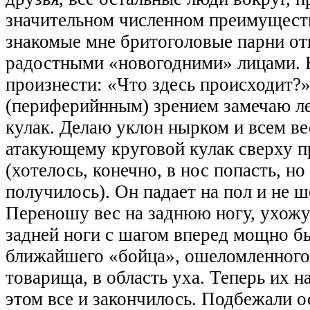
значительном численном преимуществ
знакомые мне бритоголовые парни от
радостными «новогодними» лицами. Н
произнести: «Что здесь происходит?
(периферийнным) зрением замечаю л
кулак. Делаю уклон нырком и всем в
атакующему круговой кулак сверху п
(хотелось, конечно, в нос попасть, но
получилось). Он падает на пол и не ш
Переношу вес на заднюю ногу, ухожу 
задней ноги с шагом вперед мощно б
ближайшего «бойца», ошеломленного
товарища, в область уха. Теперь их н
этом все и закончилось. Подбежали 