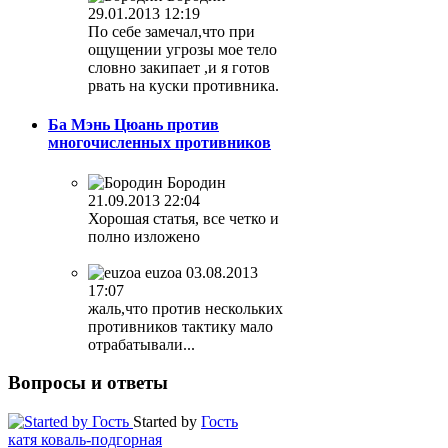
29.01.2013 12:19
По себе замечал,что при
ощущении угрозы мое тело
словно закипает ,и я готов
рвать на куски противника.
Ба Мэнь Цюань против
многочисленных противников
Бородин
21.09.2013 22:04
Хорошая статья, все четко и
полно изложено
euzoa
03.08.2013
17:07
жаль,что против нескольких
противников тактику мало
отрабатывали...
Вопросы
и ответы
Started by
Гость
катя коваль-подгорная