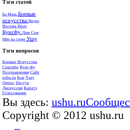
Тэги
статей
Боевые
Ба Мэнь
искусства
Видео
Восемь Врат
Кунгфу
Лам Сон
Ушу
Мяч на стене
Тэги
вопросов
Боевые Искусства
Спасибо
Кунг-фу
Поздравления
Сайт
ushu.ru
Бои
Yшу
Опрос
Ци-гун
Дискуссии
Каратэ
Голосование
Вы здесь:
ushu.ru
Сообщес
Copyright © 2012 ushu.ru