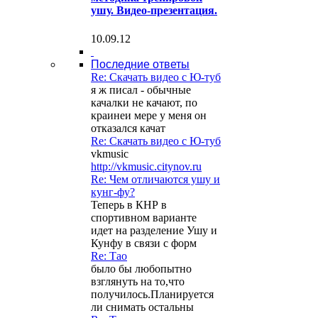
ушу. Видео-презентация.
10.09.12
Последние ответы
Re: Скачать видео с Ю-туб
я ж писал - обычные
качалки не качают, по
краинеи мере у меня он
отказался качат
Re: Скачать видео с Ю-туб
vkmusic
http://vkmusic.citynov.ru
Re: Чем отличаются ушу и
кунг-фу?
Теперь в КНР в
спортивном варианте
идет на разделение Ушу и
Кунфу в связи с форм
Re: Тао
было бы любопытно
взглянуть на то,что
получилось.Планируется
ли снимать остальны