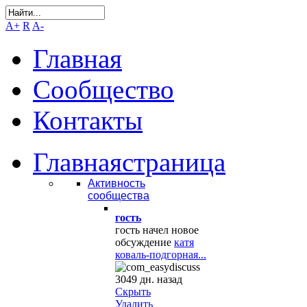
A+
R
A-
Главная
Сообщество
Контакты
Главная
страница
Активность
сообщества
гость
гость начел новое
обсуждение
катя
коваль-подгорная...
3049 дн. назад
Скрыть
Удалить