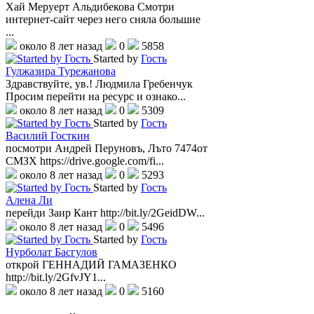
Хай Меруерт Альдибекова Смотри
интернет-сайт через него сняла большие
...
около 8 лет назад
0
5858
Started by
Гость
Гулжазира Турежанова
Здравствуйте, ув.! Людмила Гребенчук
Просим перейти на ресурс и ознако...
около 8 лет назад
0
5309
Started by
Гость
Василий Госткин
посмотри Андрей Перуновъ, Лъто 7474от
СМЗХ https://drive.google.com/fi...
около 8 лет назад
0
5293
Started by
Гость
Алена Ли
перейди Заир Кант http://bit.ly/2GeidDW...
около 8 лет назад
0
5496
Started by
Гость
Нурболат Басгулов
открой ГЕННАДИЙ ГАМАЗЕНКО
http://bit.ly/2GfvJY1...
около 8 лет назад
0
5160