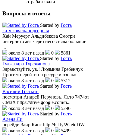
отрабатывали...
Вопросы
и ответы
Started by
Гость
катя коваль-подгорная
Хай Меруерт Альдибекова Смотри
интернет-сайт через него сняла большие
...
около 8 лет назад
0
5861
Started by
Гость
Гулжазира Турежанова
Здравствуйте, ув.! Людмила Гребенчук
Просим перейти на ресурс и ознако...
около 8 лет назад
0
5312
Started by
Гость
Василий Госткин
посмотри Андрей Перуновъ, Лъто 7474от
СМЗХ https://drive.google.com/fi...
около 8 лет назад
0
5296
Started by
Гость
Алена Ли
перейди Заир Кант http://bit.ly/2GeidDW...
около 8 лет назад
0
5499