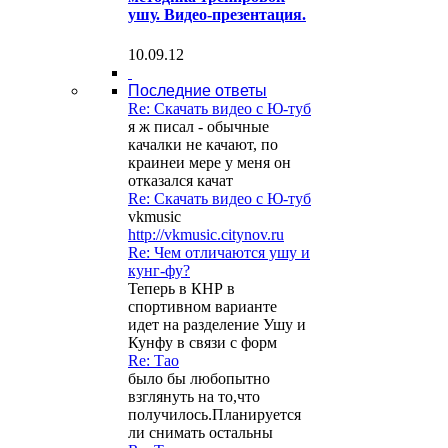
ушу. Видео-презентация.
10.09.12
Последние ответы
Re: Скачать видео с Ю-туб
я ж писал - обычные
качалки не качают, по
краинеи мере у меня он
отказался качат
Re: Скачать видео с Ю-туб
vkmusic
http://vkmusic.citynov.ru
Re: Чем отличаются ушу и
кунг-фу?
Теперь в КНР в
спортивном варианте
идет на разделение Ушу и
Кунфу в связи с форм
Re: Тао
было бы любопытно
взглянуть на то,что
получилось.Планируется
ли снимать остальны