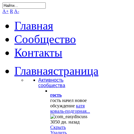
A+
R
A-
Главная
Сообщество
Контакты
Главная
страница
Активность
сообщества
гость
гость начел новое
обсуждение
катя
коваль-подгорная...
3050 дн. назад
Скрыть
Удалить