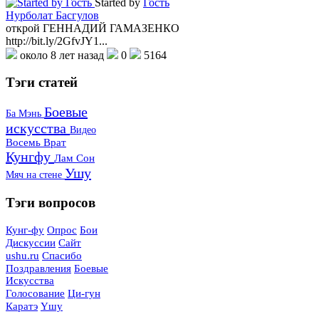
Started by
Гость
Нурболат Басгулов
открой ГЕННАДИЙ ГАМАЗЕНКО
http://bit.ly/2GfvJY1...
около 8 лет назад
0
5164
Тэги
статей
Боевые
Ба Мэнь
искусства
Видео
Восемь Врат
Кунгфу
Лам Сон
Ушу
Мяч на стене
Тэги
вопросов
Кунг-фу
Опрос
Бои
Дискуссии
Сайт
ushu.ru
Спасибо
Поздравления
Боевые
Искусства
Голосование
Ци-гун
Каратэ
Yшу