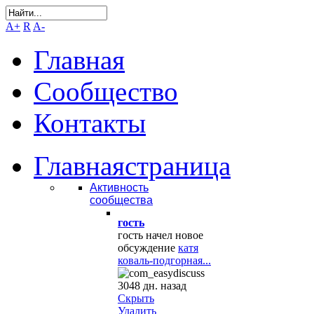
A+
R
A-
Главная
Сообщество
Контакты
Главная
страница
Активность
сообщества
гость
гость начел новое
обсуждение
катя
коваль-подгорная...
3048 дн. назад
Скрыть
Удалить