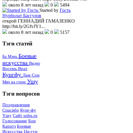
около 8 лет назад
0
5494
Started by
Гость
Нурболат Басгулов
открой ГЕННАДИЙ ГАМАЗЕНКО
http://bit.ly/2GfvJY1...
около 8 лет назад
0
5157
Тэги
статей
Боевые
Ба Мэнь
искусства
Видео
Восемь Врат
Кунгфу
Лам Сон
Ушу
Мяч на стене
Тэги
вопросов
Поздравления
Спасибо
Кунг-фу
Yшу
Сайт ushu.ru
Голосование
Бои
Каратэ
Боевые
Искусства
Ци-гун