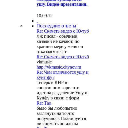
ушу. Видео-презентация.
10.09.12
Последние ответы
Re: Скачать видео с Ю-туб
я ж писал - обычные
качалки не качают, по
краинеи мере у меня он
отказался качат
Re: Скачать видео с Ю-туб
vkmusic
http://vkmusic.citynov.ru
Re: Чем отличаются ушу и
кунг-фу?
Теперь в КНР в
спортивном варианте
идет на разделение Ушу и
Кунфу в связи с форм
Re: Тао
было бы любопытно
взглянуть на то,что
получилось.Планируется
ли снимать остальны