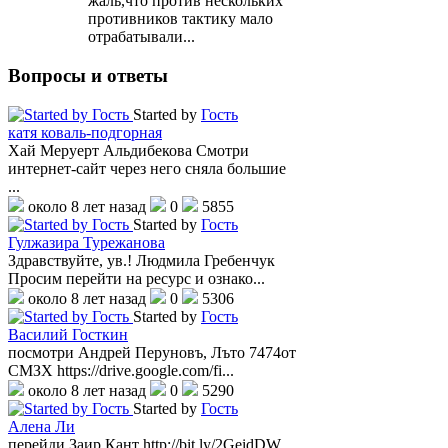
жаль,что против нескольких
противников тактику мало
отрабатывали...
Вопросы
и ответы
Started by
Гость
катя коваль-подгорная
Хай Меруерт Альдибекова Смотри
интернет-сайт через него сняла большие
...
около 8 лет назад
0
5855
Started by
Гость
Гулжазира Турежанова
Здравствуйте, ув.! Людмила Гребенчук
Просим перейти на ресурс и ознако...
около 8 лет назад
0
5306
Started by
Гость
Василий Госткин
посмотри Андрей Перуновъ, Лъто 7474от
СМЗХ https://drive.google.com/fi...
около 8 лет назад
0
5290
Started by
Гость
Алена Ли
перейди Заир Кант http://bit.ly/2GeidDW...