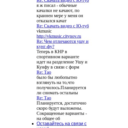
Re: Скачать видео с Ю-туб
я ж писал - обычные
качалки не качают, по
краинеи мере у меня он
отказался качат
Re: Скачать видео с Ю-туб
vkmusic
http://vkmusic.citynov.ru
Re: Чем отличаются ушу и
кунг-фу?
Теперь в КНР в
спортивном варианте
идет на разделение Ушу и
Кунфу в связи с форм
Re: Тао
было бы любопытно
взглянуть на то,что
получилось.Планируется
ли снимать остальны
Re: Тао
Планируется, достаточно
скоро будут выложены.
Сокращенные варианты -
на общее об
Оставайтесь на связи с