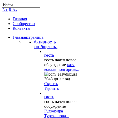
A+
R
A-
Главная
Сообщество
Контакты
Главная
страница
Активность
сообщества
гость
гость начел новое
обсуждение
катя
коваль-подгорная...
3048 дн. назад
Скрыть
Удалить
гость
гость начел новое
обсуждение
Гулжазира
Турежанова...