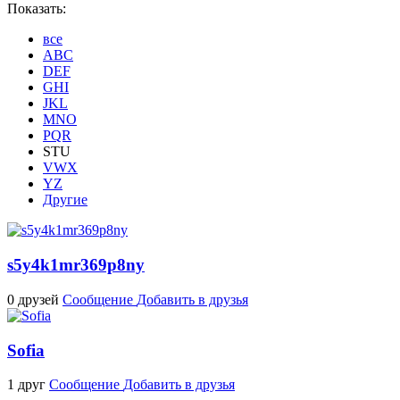
Показать:
все
ABC
DEF
GHI
JKL
MNO
PQR
STU
VWX
YZ
Другие
s5y4k1mr369p8ny
0 друзей
Сообщение
Добавить в друзья
Sofia
1 друг
Сообщение
Добавить в друзья