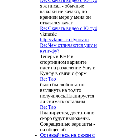
Re: Скачать видео с Ю-туб
я ж писал - обычные
качалки не качают, по
краинеи мере у меня он
отказался качат
Re: Скачать видео с Ю-туб
vkmusic
http://vkmusic.citynov.ru
Re: Чем отличаются ушу и
кунг-фу?
Теперь в КНР в
спортивном варианте
идет на разделение Ушу и
Кунфу в связи с форм
Re: Тао
было бы любопытно
взглянуть на то,что
получилось.Планируется
ли снимать остальны
Re: Тао
Планируется, достаточно
скоро будут выложены.
Сокращенные варианты -
на общее об
Оставайтесь на связи с