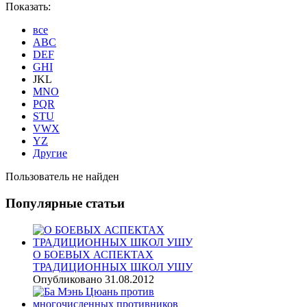
Показать:
все
ABC
DEF
GHI
JKL
MNO
PQR
STU
VWX
YZ
Другие
Пользователь не найден
Популярные
статьи
О БОЕВЫХ АСПЕКТАХ
ТРАДИЦИОННЫХ ШКОЛ УШУ
Опубликовано 31.08.2012