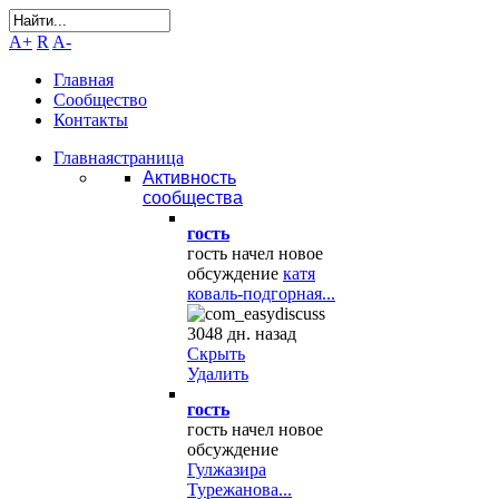
A+
R
A-
Главная
Сообщество
Контакты
Главная
страница
Активность
сообщества
гость
гость начел новое
обсуждение
катя
коваль-подгорная...
3048 дн. назад
Скрыть
Удалить
гость
гость начел новое
обсуждение
Гулжазира
Турежанова...