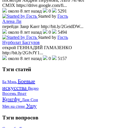
посмотри Андрей Перуновъ, Лъто 7474от
СМЗХ https://drive.google.com/fi...
около 8 лет назад
0
5291
Started by
Гость
Алена Ли
перейди Заир Кант http://bit.ly/2GeidDW...
около 8 лет назад
0
5494
Started by
Гость
Нурболат Басгулов
открой ГЕННАДИЙ ГАМАЗЕНКО
http://bit.ly/2GfvJY1...
около 8 лет назад
0
5157
Тэги
статей
Боевые
Ба Мэнь
искусства
Видео
Восемь Врат
Кунгфу
Лам Сон
Ушу
Мяч на стене
Тэги
вопросов