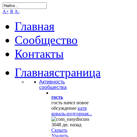
A+
R
A-
Главная
Сообщество
Контакты
Главная
страница
Активность
сообщества
гость
гость начел новое
обсуждение
катя
коваль-подгорная...
3048 дн. назад
Скрыть
Удалить