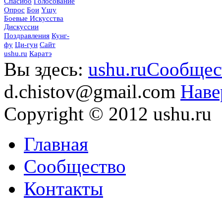
Спасибо
Голосование
Опрос
Бои
Yшу
Боевые Искусства
Дискуссии
Поздравления
Кунг-
фу
Ци-гун
Сайт
ushu.ru
Каратэ
Вы здесь:
ushu.ru
Сообщес
d.chistov@gmail.com
Наве
Copyright © 2012 ushu.ru
Главная
Сообщество
Контакты