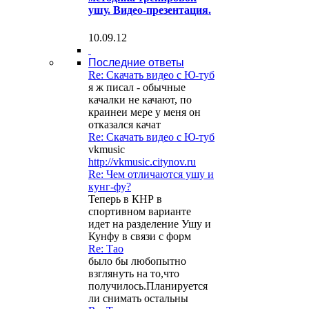
ушу. Видео-презентация.
10.09.12
Последние ответы
Re: Скачать видео с Ю-туб
я ж писал - обычные
качалки не качают, по
краинеи мере у меня он
отказался качат
Re: Скачать видео с Ю-туб
vkmusic
http://vkmusic.citynov.ru
Re: Чем отличаются ушу и
кунг-фу?
Теперь в КНР в
спортивном варианте
идет на разделение Ушу и
Кунфу в связи с форм
Re: Тао
было бы любопытно
взглянуть на то,что
получилось.Планируется
ли снимать остальны