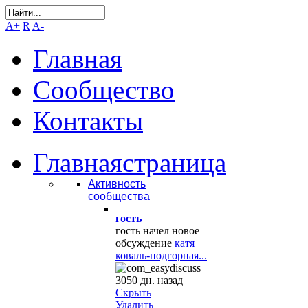
A+
R
A-
Главная
Сообщество
Контакты
Главная
страница
Активность
сообщества
гость
гость начел новое
обсуждение
катя
коваль-подгорная...
3050 дн. назад
Скрыть
Удалить