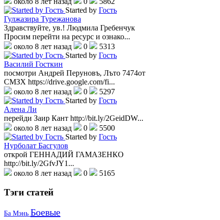
около 8 лет назад
0
5862
Started by
Гость
Гулжазира Турежанова
Здравствуйте, ув.! Людмила Гребенчук
Просим перейти на ресурс и ознако...
около 8 лет назад
0
5313
Started by
Гость
Василий Госткин
посмотри Андрей Перуновъ, Лъто 7474от
СМЗХ https://drive.google.com/fi...
около 8 лет назад
0
5297
Started by
Гость
Алена Ли
перейди Заир Кант http://bit.ly/2GeidDW...
около 8 лет назад
0
5500
Started by
Гость
Нурболат Басгулов
открой ГЕННАДИЙ ГАМАЗЕНКО
http://bit.ly/2GfvJY1...
около 8 лет назад
0
5165
Тэги
статей
Боевые
Ба Мэнь