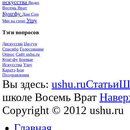
искусства
Видео
Восемь Врат
Кунгфу
Лам Сон
Ушу
Мяч на стене
Тэги
вопросов
Дискуссии
Ци-гун
Спасибо
Голосование
Опрос
Сайт ushu.ru
Кунг-фу
Боевые
Искусства
Yшу
Каратэ
Бои
Поздравления
Вы здесь:
ushu.ru
Статьи
Ш
школе Восемь Врат
Навер
Copyright © 2012 ushu.ru
Главная