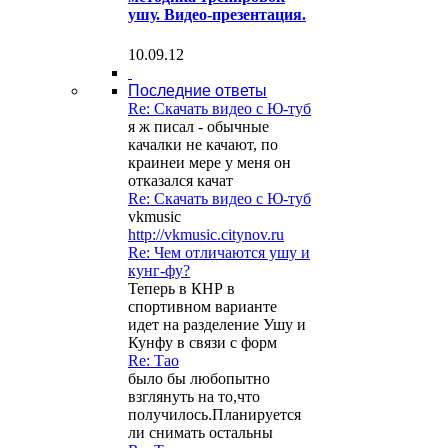
ушу. Видео-презентация.
10.09.12
Последние ответы
Re: Скачать видео с Ю-туб
я ж писал - обычные
качалки не качают, по
краинеи мере у меня он
отказался качат
Re: Скачать видео с Ю-туб
vkmusic
http://vkmusic.citynov.ru
Re: Чем отличаются ушу и
кунг-фу?
Теперь в КНР в
спортивном варианте
идет на разделение Ушу и
Кунфу в связи с форм
Re: Тао
было бы любопытно
взглянуть на то,что
получилось.Планируется
ли снимать остальны