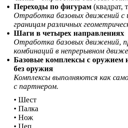
Переходы по фигурам
(квадрат, 
О
тработка базовых движений с 
границам различных геометричес
Шаги в четырех направлениях
Отработка базовых движений, п
комбинаций в непрерывном движе
Базовы
е
комплекс
ы
с оружием
и
без оружия
Комплексы выполняются как само
с партнером.
• Шест
• Палка
•
Н
ож
• Цеп