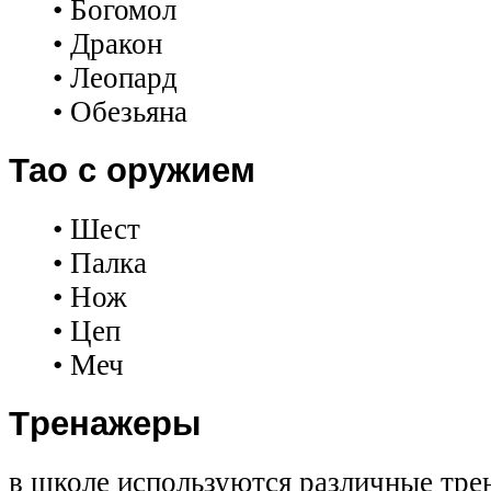
• Богомол
• Дракон
• Леопард
• Обезьяна
Тао с оружием
• Шест
• Палка
•
Н
ож
• Цеп
• Меч
Т
ренажер
ы
в школе используются различные тре